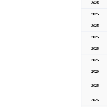
2025
2025
2025
2025
2025
2025
2025
2025
2025