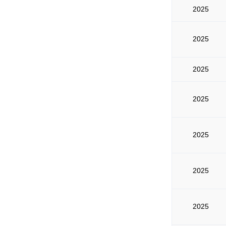
2025
2025
2025
2025
2025
2025
2025