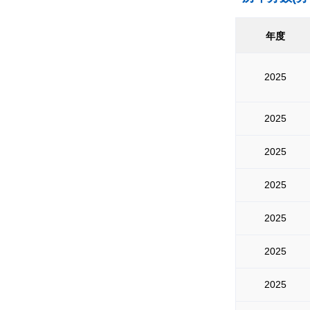
年度
2025
2025
2025
2025
2025
2025
2025