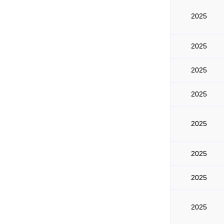
2025
2025
2025
2025
2025
2025
2025
2025