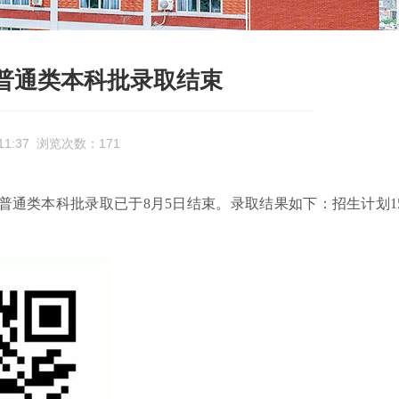
区普通类本科批录取结束
 11:37 浏览次数：
171
普通类本科批录取已于
8
月
5
日结束。录取结果如下：招生计划
1