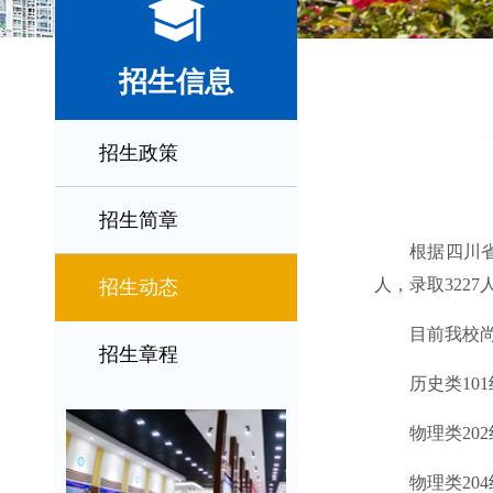
招生信息
招生政策
招生简章
根据四川
人，录取
3227
招生动态
目前我校
招生章程
历史类
1
01
物理类
2
02
物理类
2
04